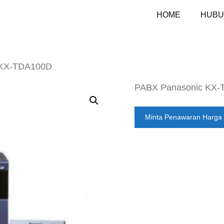
HOME
HUBU
 KX-TDA100D
PABX Panasonic KX
Minta Penawaran Harga