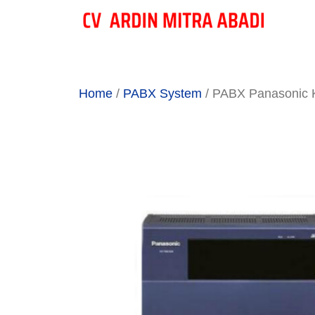
Skip
to
content
Home
/
PABX System
/ PABX Panasonic